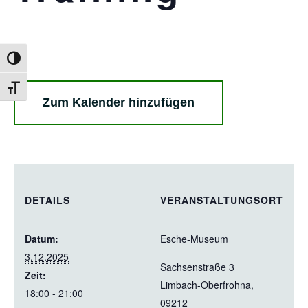
Umschalten auf hohe Kontraste
Schrift vergrößern
Zum Kalender hinzufügen
DETAILS
VERANSTALTUNGSORT
Datum:
Esche-Museum
3.12.2025
Sachsenstraße 3
Zeit:
Limbach-Oberfrohna
,
18:00 - 21:00
09212