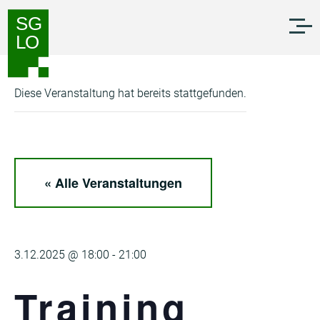
Zum
Zur
Inhalt
Navigation
springen
springen
Diese Veranstaltung hat bereits stattgefunden.
« Alle Veranstaltungen
3.12.2025 @ 18:00
-
21:00
Training