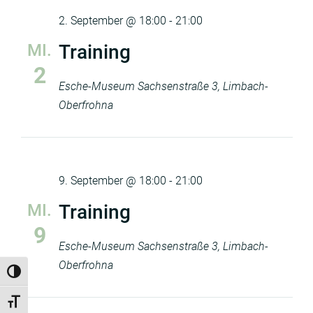
2. September @ 18:00
-
21:00
MI.
Training
2
Esche-Museum
Sachsenstraße 3, Limbach-
Oberfrohna
9. September @ 18:00
-
21:00
MI.
Training
9
Esche-Museum
Sachsenstraße 3, Limbach-
Oberfrohna
Umschalten auf hohe Kontraste
Schrift vergrößern