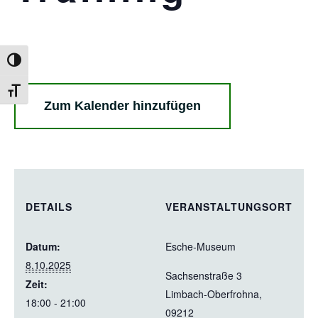
Umschalten auf hohe Kontraste
Schrift vergrößern
Zum Kalender hinzufügen
DETAILS
VERANSTALTUNGSORT
Datum:
Esche-Museum
8.10.2025
Sachsenstraße 3
Zeit:
Limbach-Oberfrohna
,
18:00 - 21:00
09212