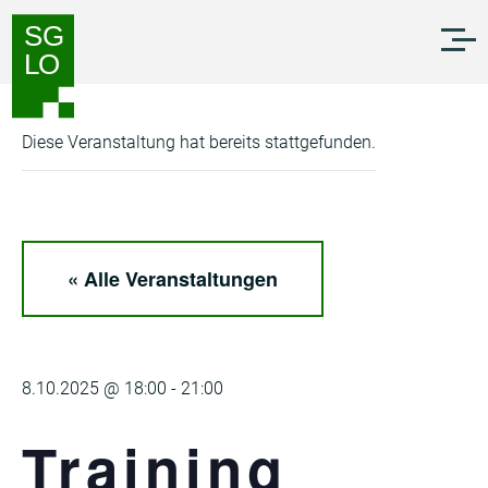
Zum
Zur
Inhalt
Navigation
springen
springen
Diese Veranstaltung hat bereits stattgefunden.
« Alle Veranstaltungen
8.10.2025 @ 18:00
-
21:00
Training