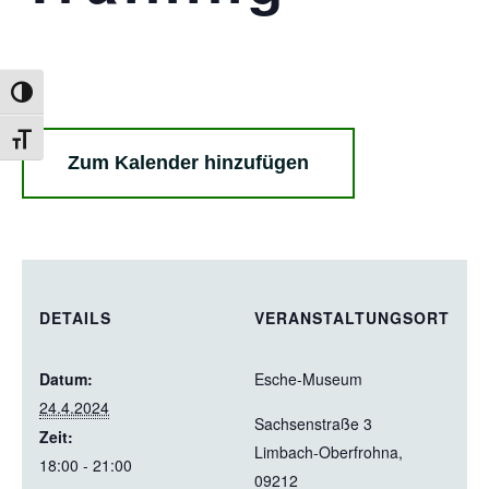
Umschalten auf hohe Kontraste
Schrift vergrößern
Zum Kalender hinzufügen
DETAILS
VERANSTALTUNGSORT
Datum:
Esche-Museum
24.4.2024
Sachsenstraße 3
Zeit:
Limbach-Oberfrohna
,
18:00 - 21:00
09212