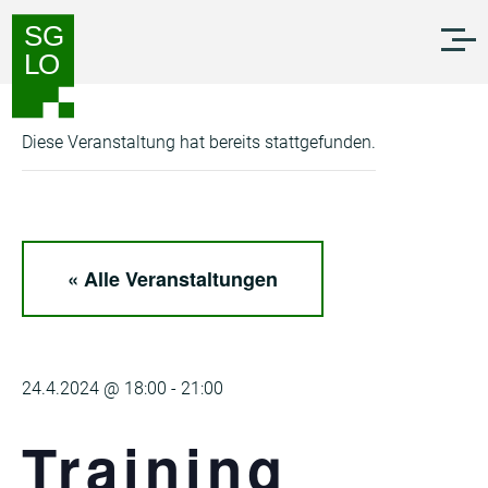
Zum
Zur
Inhalt
Navigation
springen
springen
Diese Veranstaltung hat bereits stattgefunden.
« Alle Veranstaltungen
24.4.2024 @ 18:00
-
21:00
Training