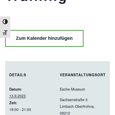
Umschalten auf hohe Kontraste
Schrift vergrößern
Zum Kalender hinzufügen
DETAILS
VERANSTALTUNGSORT
Datum:
Esche-Museum
13.9.2023
Sachsenstraße 3
Zeit:
Limbach-Oberfrohna
,
18:00 - 21:00
09212