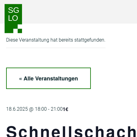
Zum
Zur
Inhalt
Navigation
springen
springen
Diese Veranstaltung hat bereits stattgefunden.
« Alle Veranstaltungen
1€
18.6.2025 @ 18:00
-
21:00
Schnellschach