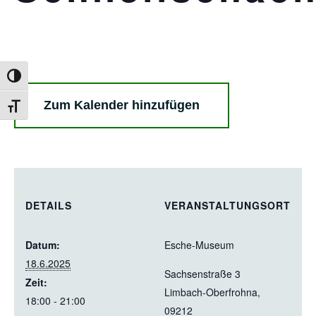
Umschalten auf hohe Kontraste
Zum Kalender hinzufügen
Schrift vergrößern
DETAILS
VERANSTALTUNGSORT
Datum:
Esche-Museum
18.6.2025
Sachsenstraße 3
Zeit:
Limbach-Oberfrohna
,
18:00 - 21:00
09212