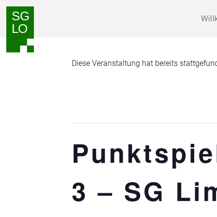
Zum
Zur
Wil
Inhalt
Navigation
springen
springen
Diese Veranstaltung hat bereits stattgefun
Punktspie
3 – SG Li