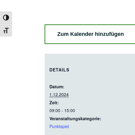
Umschalten auf hohe Kontraste
Schrift vergrößern
Zum Kalender hinzufügen
DETAILS
Datum:
1.12.2024
Zeit:
09:00 - 15:00
Veranstaltungskategorie:
Punktspiel