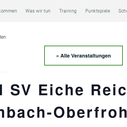
lkommen
Was wir tun
Training
Punktspiele
Sch
den.
« Alle Veranstaltungen
l SV Eiche Rei
mbach-Oberfro