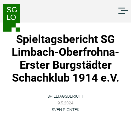
Zum
Zur
Inhalt
Navigation
springen
springen
Spieltagsbericht SG
Limbach-Oberfrohna-
Erster Burgstädter
Schachklub 1914 e.V.
SPIELTAGSBERICHT
9.5.2024
SVEN PIONTEK