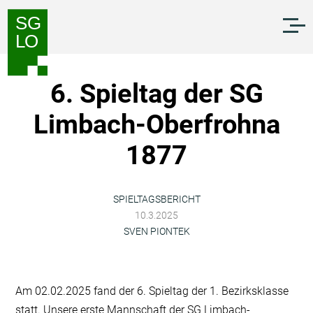
Zum
Zur
Inhalt
Navigation
springen
springen
6. Spieltag der SG
Limbach-Oberfrohna
1877
SPIELTAGSBERICHT
10.3.2025
SVEN PIONTEK
Am 02.02.2025 fand der 6. Spieltag der 1. Bezirksklasse
statt. Unsere erste Mannschaft der SG Limbach-