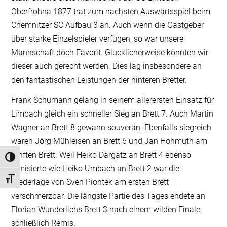
Oberfrohna 1877 trat zum nächsten Auswärtsspiel beim
Chemnitzer SC Aufbau 3 an. Auch wenn die Gastgeber
über starke Einzelspieler verfügen, so war unsere
Mannschaft doch Favorit. Glücklicherweise konnten wir
dieser auch gerecht werden. Dies lag insbesondere an
den fantastischen Leistungen der hinteren Bretter.
Frank Schumann gelang in seinem allerersten Einsatz für
Limbach gleich ein schneller Sieg an Brett 7. Auch Martin
Wagner an Brett 8 gewann souverän. Ebenfalls siegreich
waren Jörg Mühleisen an Brett 6 und Jan Hohmuth am
fünften Brett. Weil Heiko Dargatz an Brett 4 ebenso
Umschalten auf hohe Kontraste
remisierte wie Heiko Umbach an Brett 2 war die
Schrift vergrößern
Niederlage von Sven Piontek am ersten Brett
verschmerzbar. Die längste Partie des Tages endete an
Florian Wunderlichs Brett 3 nach einem wilden Finale
schließlich Remis.